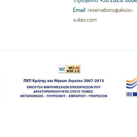
Email:
reservations@aksos-
suites.com
Copyright © 2017 - Aksos Hotel / Developed by Logicea, LLC
Powered by
G-Squared